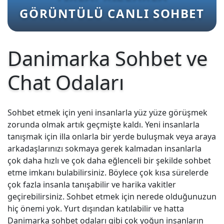
GÖRÜNTÜLÜ CANLI SOHBET
Danimarka Sohbet ve
Chat Odaları
Sohbet etmek için yeni insanlarla yüz yüze görüşmek
zorunda olmak artık geçmişte kaldı. Yeni insanlarla
tanışmak için illa onlarla bir yerde buluşmak veya araya
arkadaşlarınızı sokmaya gerek kalmadan insanlarla
çok daha hızlı ve çok daha eğlenceli bir şekilde sohbet
etme imkanı bulabilirsiniz. Böylece çok kısa sürelerde
çok fazla insanla tanışabilir ve harika vakitler
geçirebilirsiniz. Sohbet etmek için nerede olduğunuzun
hiç önemi yok. Yurt dışından katılabilir ve hatta
Danimarka sohbet odaları gibi çok yoğun insanların