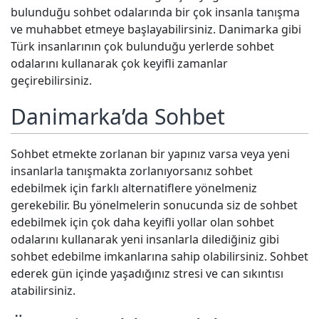
bulunduğu sohbet odalarında bir çok insanla tanışma
ve muhabbet etmeye başlayabilirsiniz. Danimarka gibi
Türk insanlarının çok bulunduğu yerlerde sohbet
odalarını kullanarak çok keyifli zamanlar
geçirebilirsiniz.
Danimarka’da Sohbet
Sohbet etmekte zorlanan bir yapınız varsa veya yeni
insanlarla tanışmakta zorlanıyorsanız sohbet
edebilmek için farklı alternatiflere yönelmeniz
gerekebilir. Bu yönelmelerin sonucunda siz de sohbet
edebilmek için çok daha keyifli yollar olan sohbet
odalarını kullanarak yeni insanlarla dilediğiniz gibi
sohbet edebilme imkanlarına sahip olabilirsiniz. Sohbet
ederek gün içinde yaşadığınız stresi ve can sıkıntısı
atabilirsiniz.